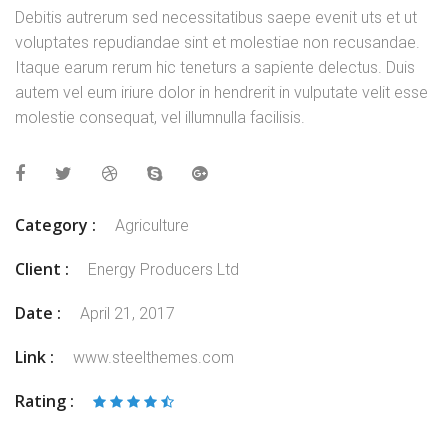
Debitis autrerum sed necessitatibus saepe evenit uts et ut
voluptates repudiandae sint et molestiae non recusandae.
Itaque earum rerum hic teneturs a sapiente delectus. Duis
autem vel eum iriure dolor in hendrerit in vulputate velit esse
molestie consequat, vel illumnulla facilisis.
Category :
Agriculture
Client :
Energy Producers Ltd
Date :
April 21, 2017
Link :
www.steelthemes.com
Rating :