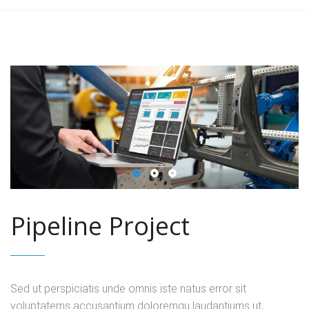
Pipeline Project
Sed ut perspiciatis unde omnis iste natus error sit
voluptatems accusantium doloremqu laudantiums ut,