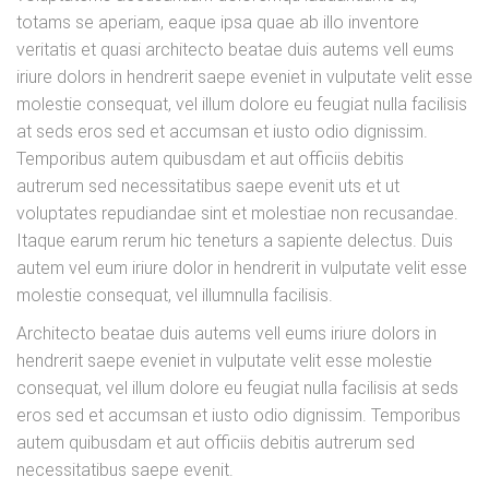
totams se aperiam, eaque ipsa quae ab illo inventore
veritatis et quasi architecto beatae duis autems vell eums
iriure dolors in hendrerit saepe eveniet in vulputate velit esse
molestie consequat, vel illum dolore eu feugiat nulla facilisis
at seds eros sed et accumsan et iusto odio dignissim.
Temporibus autem quibusdam et aut officiis debitis
autrerum sed necessitatibus saepe evenit uts et ut
voluptates repudiandae sint et molestiae non recusandae.
Itaque earum rerum hic teneturs a sapiente delectus. Duis
autem vel eum iriure dolor in hendrerit in vulputate velit esse
molestie consequat, vel illumnulla facilisis.
Architecto beatae duis autems vell eums iriure dolors in
hendrerit saepe eveniet in vulputate velit esse molestie
consequat, vel illum dolore eu feugiat nulla facilisis at seds
eros sed et accumsan et iusto odio dignissim. Temporibus
autem quibusdam et aut officiis debitis autrerum sed
necessitatibus saepe evenit.