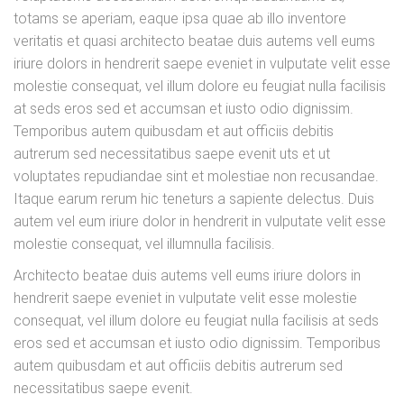
totams se aperiam, eaque ipsa quae ab illo inventore
veritatis et quasi architecto beatae duis autems vell eums
iriure dolors in hendrerit saepe eveniet in vulputate velit esse
molestie consequat, vel illum dolore eu feugiat nulla facilisis
at seds eros sed et accumsan et iusto odio dignissim.
Temporibus autem quibusdam et aut officiis debitis
autrerum sed necessitatibus saepe evenit uts et ut
voluptates repudiandae sint et molestiae non recusandae.
Itaque earum rerum hic teneturs a sapiente delectus. Duis
autem vel eum iriure dolor in hendrerit in vulputate velit esse
molestie consequat, vel illumnulla facilisis.
Architecto beatae duis autems vell eums iriure dolors in
hendrerit saepe eveniet in vulputate velit esse molestie
consequat, vel illum dolore eu feugiat nulla facilisis at seds
eros sed et accumsan et iusto odio dignissim. Temporibus
autem quibusdam et aut officiis debitis autrerum sed
necessitatibus saepe evenit.