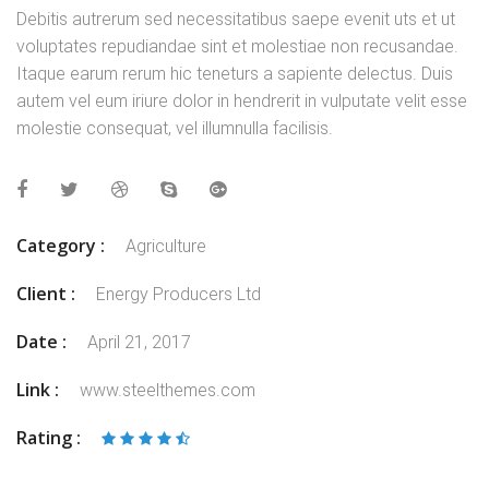
Debitis autrerum sed necessitatibus saepe evenit uts et ut
voluptates repudiandae sint et molestiae non recusandae.
Itaque earum rerum hic teneturs a sapiente delectus. Duis
autem vel eum iriure dolor in hendrerit in vulputate velit esse
molestie consequat, vel illumnulla facilisis.
Category :
Agriculture
Client :
Energy Producers Ltd
Date :
April 21, 2017
Link :
www.steelthemes.com
Rating :