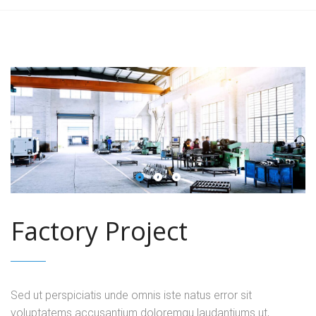
Factory Project
Sed ut perspiciatis unde omnis iste natus error sit
voluptatems accusantium doloremqu laudantiums ut,